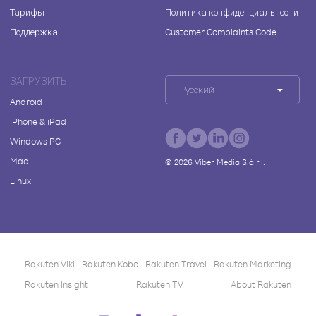
Тарифы
Политика конфиденциальности
Поддержка
Customer Complaints Code
ЗАГРУЗИТЬ
Русский
Android
iPhone & iPad
Windows PC
Mac
©
2026
Viber Media S.à r.l.
Linux
Rakuten Viki
Rakuten Kobo
Rakuten Travel
Rakuten Marketing
Rakuten Insight
Rakuten TV
About Rakuten