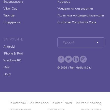
Безопасность
Карьера
Viber Out
Условия использования
Тарифы
Политика конфиденциальности
Поддержка
Customer Complaints Code
ЗАГРУЗИТЬ
Русский
Android
iPhone & iPad
Windows PC
Mac
©
2026
Viber Media S.à r.l.
Linux
Rakuten Viki
Rakuten Kobo
Rakuten Travel
Rakuten Marketing