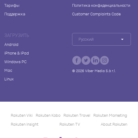
Тарифы
Политика конфиденциальности
Поддержка
Customer Complaints Code
ЗАГРУЗИТЬ
Русский
Android
iPhone & iPad
Windows PC
Mac
©
2026
Viber Media S.à r.l.
Linux
Rakuten Viki
Rakuten Kobo
Rakuten Travel
Rakuten Marketing
Rakuten Insight
Rakuten TV
About Rakuten