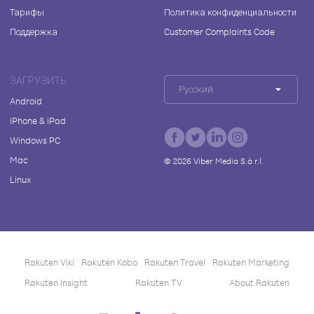
Тарифы
Политика конфиденциальности
Поддержка
Customer Complaints Code
ЗАГРУЗИТЬ
Русский
Android
iPhone & iPad
Windows PC
Mac
©
2026
Viber Media S.à r.l.
Linux
Rakuten Viki
Rakuten Kobo
Rakuten Travel
Rakuten Marketing
Rakuten Insight
Rakuten TV
About Rakuten