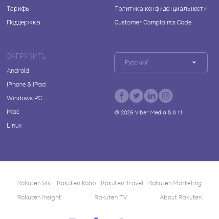
Тарифы
Политика конфиденциальности
Поддержка
Customer Complaints Code
ЗАГРУЗИТЬ
Русский
Android
iPhone & iPad
Windows PC
Mac
©
2026
Viber Media S.à r.l.
Linux
Rakuten Viki
Rakuten Kobo
Rakuten Travel
Rakuten Marketing
Rakuten Insight
Rakuten TV
About Rakuten