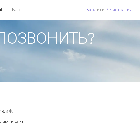
ut
Блог
Вход
или
Регистрация
 ПОЗВОНИТЬ?
9.8 ¢.
дным ценам.