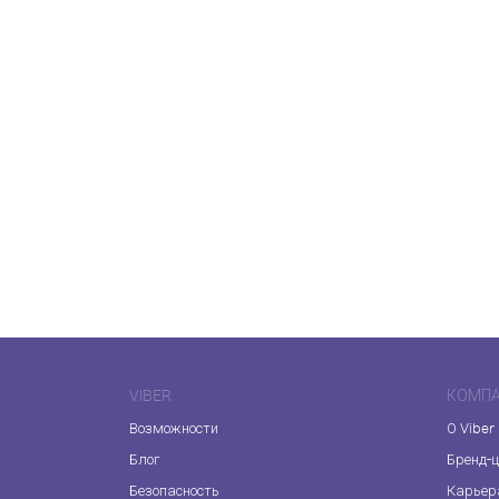
VIBER
КОМП
Возможности
О Viber
Блог
Бренд-
Безопасность
Карьер