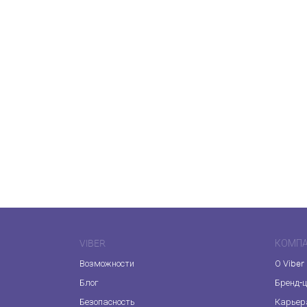
VIBER
КОМП
Возможности
О Viber
Блог
Бренд-
Безопасность
Карьер