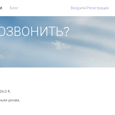
ut
Блог
Вход
или
Регистрация
ПОЗВОНИТЬ?
4.0 ¢.
дным ценам.