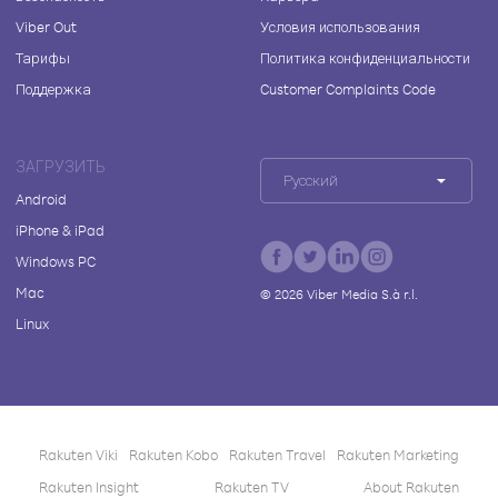
Viber Out
Условия использования
Тарифы
Политика конфиденциальности
Поддержка
Customer Complaints Code
ЗАГРУЗИТЬ
Русский
Android
iPhone & iPad
Windows PC
Mac
©
2026
Viber Media S.à r.l.
Linux
Rakuten Viki
Rakuten Kobo
Rakuten Travel
Rakuten Marketing
Rakuten Insight
Rakuten TV
About Rakuten