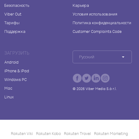
Безопасность
Карьера
Viber Out
Условия использования
Тарифы
Политика конфиденциальности
Поддержка
Customer Complaints Code
ЗАГРУЗИТЬ
Русский
Android
iPhone & iPad
Windows PC
Mac
©
2026
Viber Media S.à r.l.
Linux
Rakuten Viki
Rakuten Kobo
Rakuten Travel
Rakuten Marketing