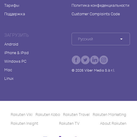
Тарифы
Политика конфиденциальности
Поддержка
Customer Complaints Code
ЗАГРУЗИТЬ
Русский
Android
iPhone & iPad
Windows PC
Mac
©
2026
Viber Media S.à r.l.
Linux
Rakuten Viki
Rakuten Kobo
Rakuten Travel
Rakuten Marketing
Rakuten Insight
Rakuten TV
About Rakuten