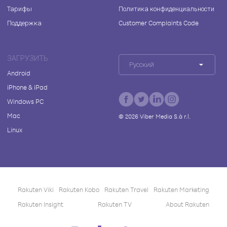
Тарифы
Политика конфиденциальности
Поддержка
Customer Complaints Code
ЗАГРУЗИТЬ
Русский
Android
iPhone & iPad
Windows PC
Mac
©
2026
Viber Media S.à r.l.
Linux
Rakuten Viki
Rakuten Kobo
Rakuten Travel
Rakuten Marketing
Rakuten Insight
Rakuten TV
About Rakuten