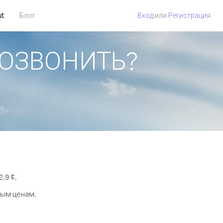
ut
Блог
Вход
или
Регистрация
 ПОЗВОНИТЬ?
.9 ¢.
ным ценам.