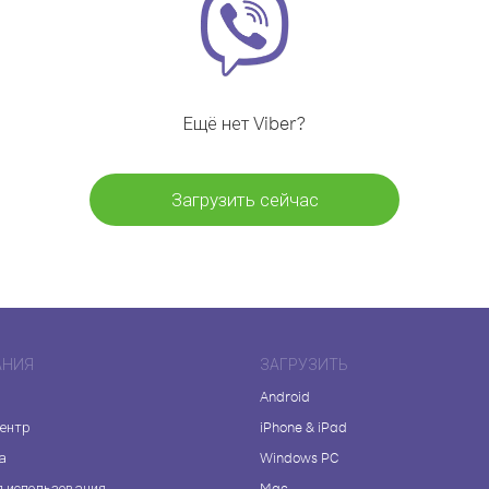
Ещё нет Viber?
Загрузить сейчас
АНИЯ
ЗАГРУЗИТЬ
Android
центр
iPhone & iPad
а
Windows PC
я использования
Mac