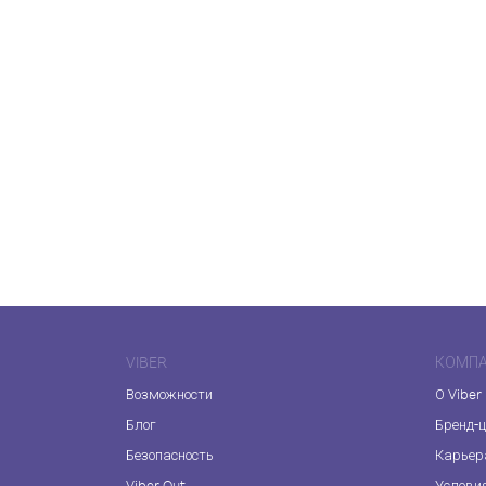
VIBER
КОМП
Возможности
О Viber
Блог
Бренд-
Безопасность
Карьер
Viber Out
Услови