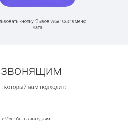
ьзовать кнопку "Вызов Viber Out" в меню
чата
ы звонящим
т, который вам подходит:
а Viber Out по выгодным