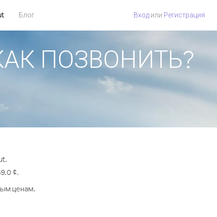
ut
Блог
Вход
или
Регистрация
 КАК ПОЗВОНИТЬ?
t.
9.0 ¢.
ным ценам.