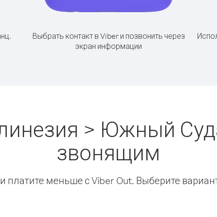
нц.
Выбрать контакт в Viber и позвонить через
Испол
экран информации
линезия > Южный Суд
звонящим
 платите меньше с Viber Out. Выберите вариан