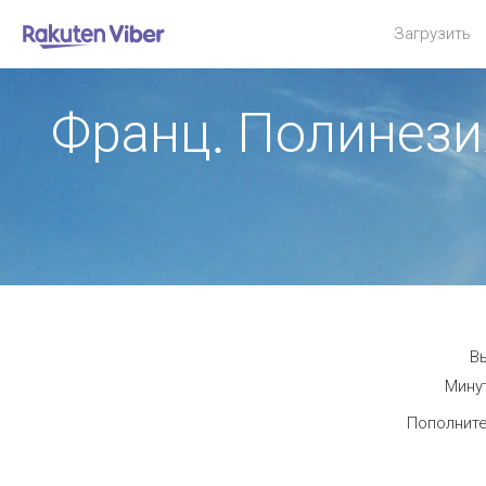
Загрузить
Франц. Полинез
В
Минут
Пополните