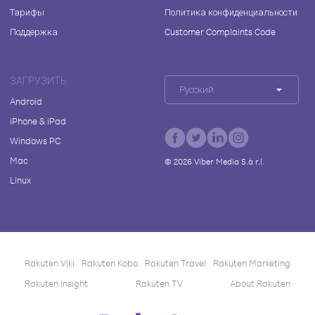
Тарифы
Политика конфиденциальности
Поддержка
Customer Complaints Code
ЗАГРУЗИТЬ
Русский
Android
iPhone & iPad
Windows PC
Mac
©
2026
Viber Media S.à r.l.
Linux
Rakuten Viki
Rakuten Kobo
Rakuten Travel
Rakuten Marketing
Rakuten Insight
Rakuten TV
About Rakuten