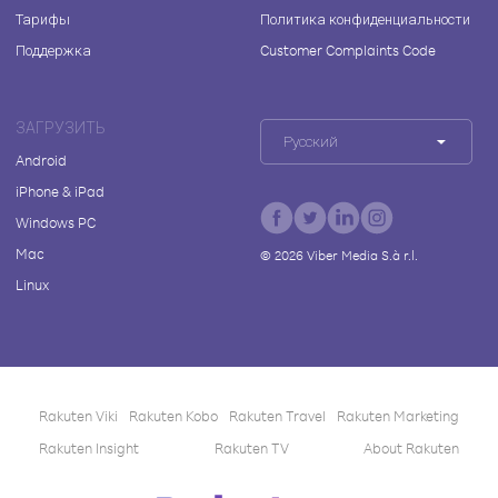
Тарифы
Политика конфиденциальности
Поддержка
Customer Complaints Code
ЗАГРУЗИТЬ
Русский
Android
iPhone & iPad
Windows PC
Mac
©
2026
Viber Media S.à r.l.
Linux
Rakuten Viki
Rakuten Kobo
Rakuten Travel
Rakuten Marketing
Rakuten Insight
Rakuten TV
About Rakuten