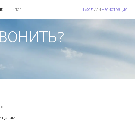
ut
Блог
Вход
или
Регистрация
ЗВОНИТЬ?
¢.
м ценам.