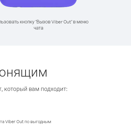
ьзовать кнопку "Вызов Viber Out" в меню
чата
вонящим
т, который вам подходит:
а Viber Out по выгодным