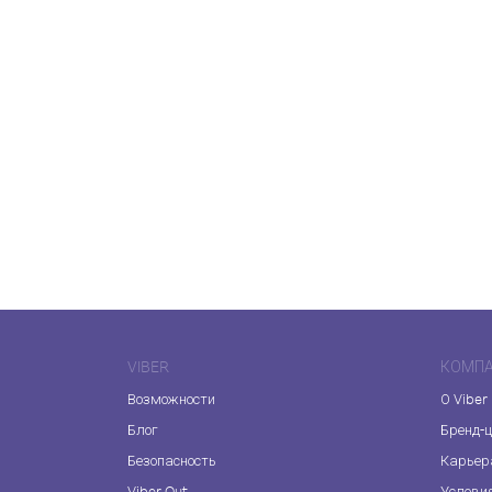
VIBER
КОМП
Возможности
О Viber
Блог
Бренд-
Безопасность
Карьер
Viber Out
Услови