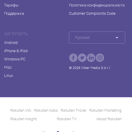
Тарифы
Политика конфиденциальности
Поддержка
Customer Complaints Code
ЗАГРУЗИТЬ
Русский
Android
iPhone & iPad
Windows PC
Mac
©
2026
Viber Media S.à r.l.
Linux
Rakuten Viki
Rakuten Kobo
Rakuten Travel
Rakuten Marketing
Rakuten Insight
Rakuten TV
About Rakuten