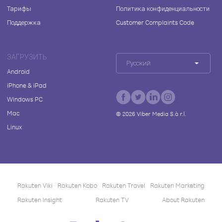
Тарифы
Политика конфиденциальности
Поддержка
Customer Complaints Code
ЗАГРУЗИТЬ
Русский
Android
iPhone & iPad
Windows PC
Mac
©
2026
Viber Media S.à r.l.
Linux
Rakuten Viki
Rakuten Kobo
Rakuten Travel
Rakuten Marketing
Rakuten Insight
Rakuten TV
About Rakuten