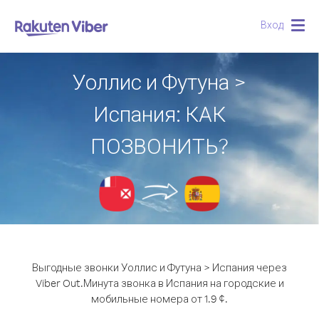
Вход
Togg
navig
Уоллис и Футуна >
Испания: КАК
ПОЗВОНИТЬ?
Выгодные звонки Уоллис и Футуна > Испания через
Viber Out.
Минута звонка в Испания на городские и
мобильные номера от 1.9 ¢.