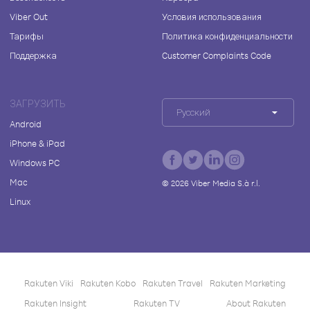
Viber Out
Условия использования
Тарифы
Политика конфиденциальности
Поддержка
Customer Complaints Code
ЗАГРУЗИТЬ
Русский
Android
iPhone & iPad
Windows PC
Mac
©
2026
Viber Media S.à r.l.
Linux
Rakuten Viki
Rakuten Kobo
Rakuten Travel
Rakuten Marketing
Rakuten Insight
Rakuten TV
About Rakuten