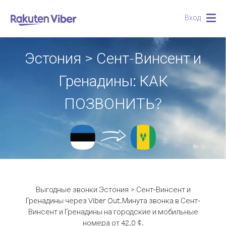
Вход
Togg
navig
Эстония > Сент-Винсент и
Гренадины: КАК
ПОЗВОНИТЬ?
Выгодные звонки Эстония > Сент-Винсент и
Гренадины через Viber Out.
Минута звонка в Сент-
Винсент и Гренадины на городские и мобильные
номера от 42.0 ¢.