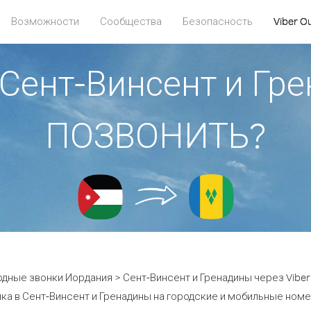
Возможности
Сообщества
Безопасность
Viber O
Сент-Винсент и Гр
ПОЗВОНИТЬ?
дные звонки Иордания > Сент-Винсент и Гренадины через Viber
ка в Сент-Винсент и Гренадины на городские и мобильные номер