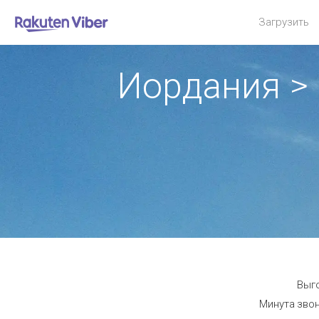
Загрузить
Иордания > 
Выго
Минута звон