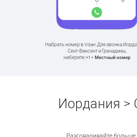
Набрать номер в Viber.
Для звонка Иорда
Сент-Винсент и Гренадины,
наберите:
+
+
1
Местный номер
Иордания > 
Разговаривайте больше и