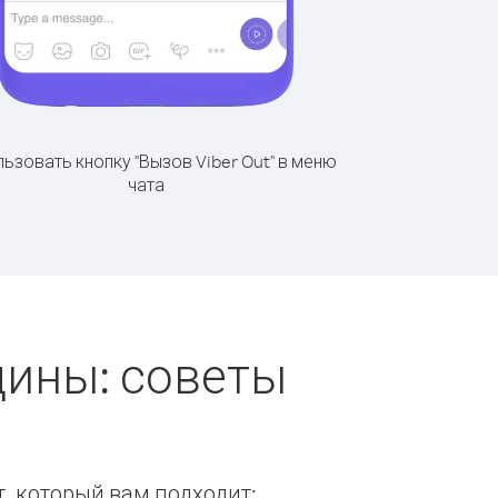
ьзовать кнопку "Вызов Viber Out" в меню
чата
дины: советы
т, который вам подходит: