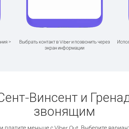
ния >
Выбрать контакт в Viber и позвонить через
Испол
экран информации
Сент-Винсент и Грена
звонящим
 платите меньше с Viber Out. Выберите вариан