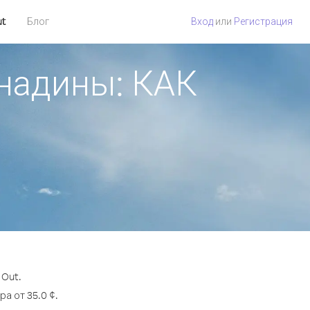
ut
Блог
Вход
или
Регистрация
енадины: КАК
 Out.
а от 35.0 ¢.