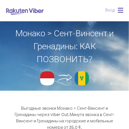
Вход
Togg
navig
Монако > Сент-Винсент и
Гренадины: КАК
ПОЗВОНИТЬ?
Выгодные звонки Монако > Сент-Винсент и
Гренадины через Viber Out.
Минута звонка в Сент-
Винсент и Гренадины на городские и мобильные
номера от 35.0 ¢.