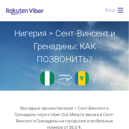
Вход
Togg
navig
Нигерия > Сент-Винсент и
Гренадины: КАК
ПОЗВОНИТЬ?
Выгодные звонки Нигерия > Сент-Винсент и
Гренадины через Viber Out.
Минута звонка в Сент-
Винсент и Гренадины на городские и мобильные
номера от 35.0 ¢.