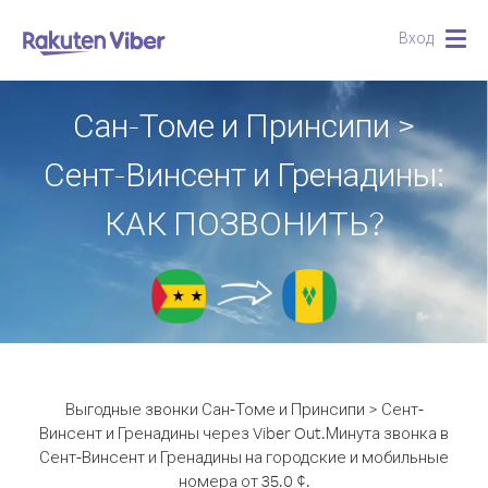
Вход
Togg
navig
Сан-Томе и Принсипи >
Сент-Винсент и Гренадины:
КАК ПОЗВОНИТЬ?
Выгодные звонки Сан-Томе и Принсипи > Сент-
Винсент и Гренадины через Viber Out.
Минута звонка в
Сент-Винсент и Гренадины на городские и мобильные
номера от 35.0 ¢.