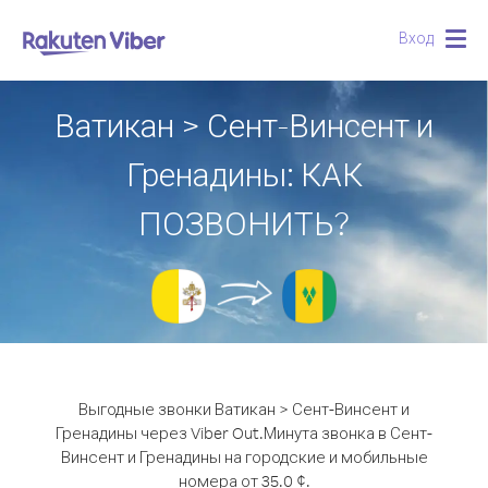
Вход
Togg
navig
Ватикан > Сент-Винсент и
Гренадины: КАК
ПОЗВОНИТЬ?
Выгодные звонки Ватикан > Сент-Винсент и
Гренадины через Viber Out.
Минута звонка в Сент-
Винсент и Гренадины на городские и мобильные
номера от 35.0 ¢.