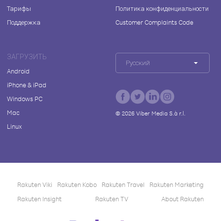
Тарифы
Политика конфиденциальности
Поддержка
Customer Complaints Code
ЗАГРУЗИТЬ
Русский
Android
iPhone & iPad
Windows PC
Mac
©
2026
Viber Media S.à r.l.
Linux
Rakuten Viki
Rakuten Kobo
Rakuten Travel
Rakuten Marketing
Rakuten Insight
Rakuten TV
About Rakuten