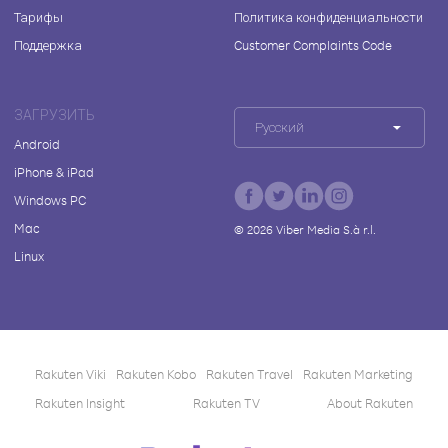
Тарифы
Политика конфиденциальности
Поддержка
Customer Complaints Code
ЗАГРУЗИТЬ
Русский
Android
iPhone & iPad
Windows PC
Mac
©
2026
Viber Media S.à r.l.
Linux
Rakuten Viki
Rakuten Kobo
Rakuten Travel
Rakuten Marketing
Rakuten Insight
Rakuten TV
About Rakuten