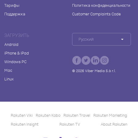
Тарифы
Политика конфиденциальности
Поддержка
Customer Complaints Code
ЗАГРУЗИТЬ
Русский
Android
iPhone & iPad
Windows PC
Mac
©
2026
Viber Media S.à r.l.
Linux
Rakuten Viki
Rakuten Kobo
Rakuten Travel
Rakuten Marketing
Rakuten Insight
Rakuten TV
About Rakuten