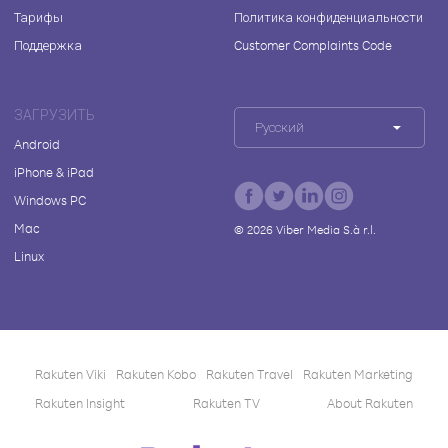
Тарифы
Политика конфиденциальности
Поддержка
Customer Complaints Code
ЗАГРУЗИТЬ
Русский
Android
iPhone & iPad
Windows PC
Mac
©
2026
Viber Media S.à r.l.
Linux
Rakuten Viki
Rakuten Kobo
Rakuten Travel
Rakuten Marketing
Rakuten Insight
Rakuten TV
About Rakuten