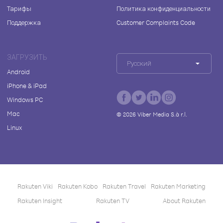
Тарифы
Политика конфиденциальности
Поддержка
Customer Complaints Code
ЗАГРУЗИТЬ
Русский
Android
iPhone & iPad
Windows PC
Mac
©
2026
Viber Media S.à r.l.
Linux
Rakuten Viki
Rakuten Kobo
Rakuten Travel
Rakuten Marketing
Rakuten Insight
Rakuten TV
About Rakuten