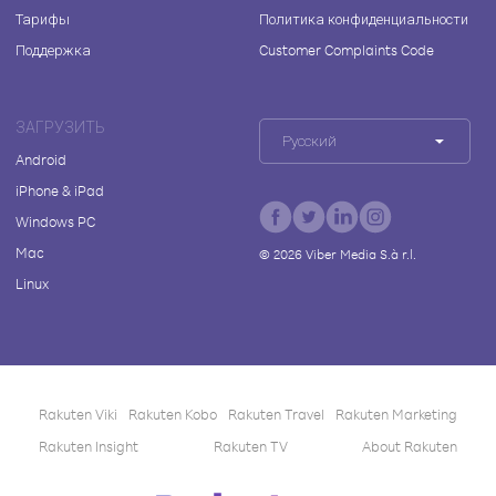
Тарифы
Политика конфиденциальности
Поддержка
Customer Complaints Code
ЗАГРУЗИТЬ
Русский
Android
iPhone & iPad
Windows PC
Mac
©
2026
Viber Media S.à r.l.
Linux
Rakuten Viki
Rakuten Kobo
Rakuten Travel
Rakuten Marketing
Rakuten Insight
Rakuten TV
About Rakuten