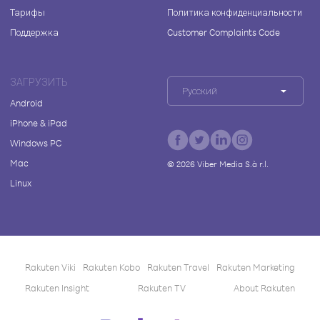
Тарифы
Политика конфиденциальности
Поддержка
Customer Complaints Code
ЗАГРУЗИТЬ
Русский
Android
iPhone & iPad
Windows PC
Mac
©
2026
Viber Media S.à r.l.
Linux
Rakuten Viki
Rakuten Kobo
Rakuten Travel
Rakuten Marketing
Rakuten Insight
Rakuten TV
About Rakuten