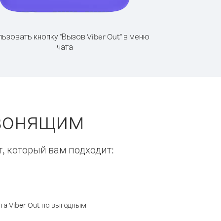
ьзовать кнопку "Вызов Viber Out" в меню
чата
звонящим
т, который вам подходит:
а Viber Out по выгодным