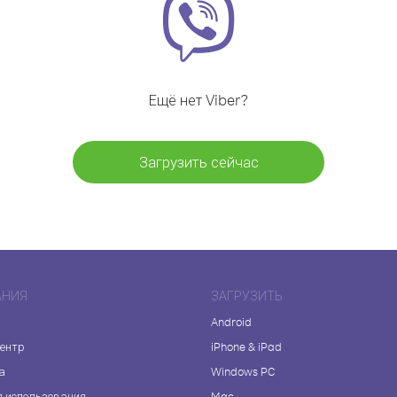
Ещё нет Viber?
Загрузить сейчас
АНИЯ
ЗАГРУЗИТЬ
Android
центр
iPhone & iPad
а
Windows PC
я использования
Mac