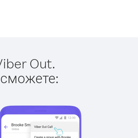
iber Out.
 сможете: