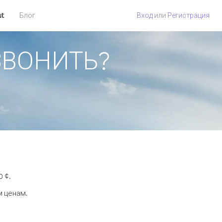
ut
Блог
Вход
или
Регистрация
ОЗВОНИТЬ?
 ¢.
м ценам.