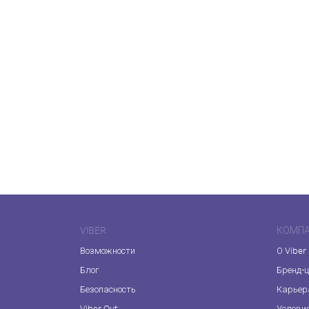
VIBER
КОМП
Возможности
О Viber
Блог
Бренд-
Безопасность
Карьер
Viber Out
Услови