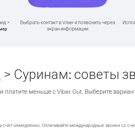
анд >
Выбрать контакт в Viber и позвонить через
Испол
экран информации
мер
 > Суринам: советы 
 платите меньше с Viber Out. Выберите вариан
ш счёт немедленно. Оплачивайте международные звонки со счёт