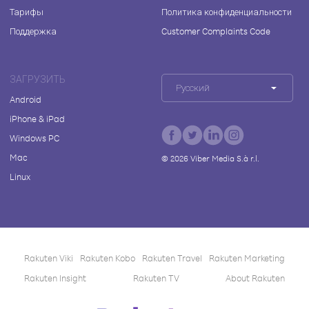
Тарифы
Политика конфиденциальности
Поддержка
Customer Complaints Code
ЗАГРУЗИТЬ
Русский
Android
iPhone & iPad
Windows PC
Mac
©
2026
Viber Media S.à r.l.
Linux
Rakuten Viki
Rakuten Kobo
Rakuten Travel
Rakuten Marketing
Rakuten Insight
Rakuten TV
About Rakuten