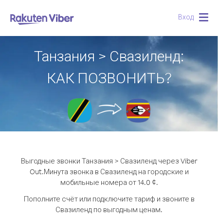
Вход
Togg
navig
Танзания > Свазиленд:
КАК ПОЗВОНИТЬ?
Выгодные звонки Танзания > Свазиленд через Viber
Out.
Минута звонка в Свазиленд на городские и
мобильные номера от 14.0 ¢.
Пополните счёт или подключите тариф и звоните в
Свазиленд по выгодным ценам.