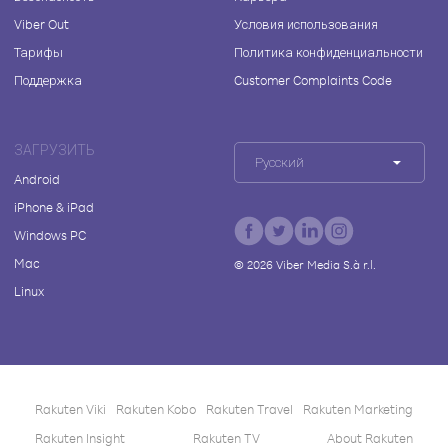
Viber Out
Условия использования
Тарифы
Политика конфиденциальности
Поддержка
Customer Complaints Code
ЗАГРУЗИТЬ
Русский
Android
iPhone & iPad
Windows PC
Mac
©
2026
Viber Media S.à r.l.
Linux
Rakuten Viki
Rakuten Kobo
Rakuten Travel
Rakuten Marketing
Rakuten Insight
Rakuten TV
About Rakuten