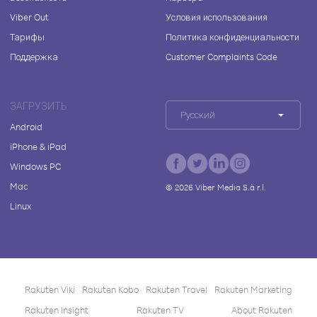
Viber Out
Условия использования
Тарифы
Политика конфиденциальности
Поддержка
Customer Complaints Code
ЗАГРУЗИТЬ
Русский
Android
iPhone & iPad
Windows PC
Mac
©
2026
Viber Media S.à r.l.
Linux
Rakuten Viki
Rakuten Kobo
Rakuten Travel
Rakuten Marketing
Rakuten Insight
Rakuten TV
About Rakuten