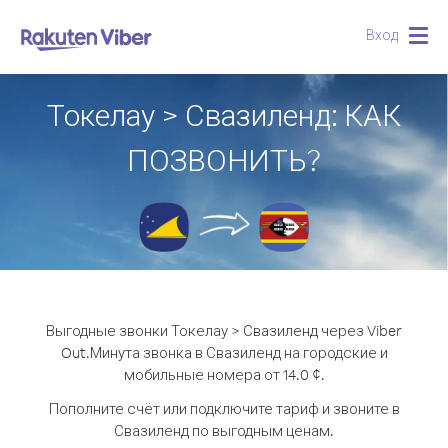
Вход
Togg
navig
Токелау > Свазиленд: КАК
ПОЗВОНИТЬ?
Выгодные звонки Токелау > Свазиленд через Viber
Out.
Минута звонка в Свазиленд на городские и
мобильные номера от 14.0 ¢.
Пополните счёт или подключите тариф и звоните в
Свазиленд по выгодным ценам.