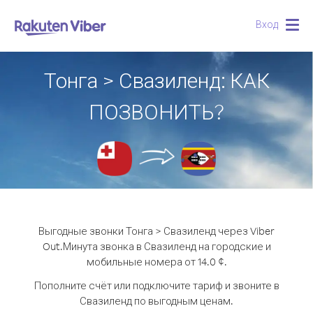
Вход
Togg
navig
Тонга > Свазиленд: КАК
ПОЗВОНИТЬ?
Выгодные звонки Тонга > Свазиленд через Viber
Out.
Минута звонка в Свазиленд на городские и
мобильные номера от 14.0 ¢.
Пополните счёт или подключите тариф и звоните в
Свазиленд по выгодным ценам.