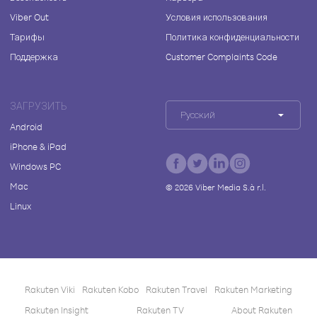
Viber Out
Условия использования
Тарифы
Политика конфиденциальности
Поддержка
Customer Complaints Code
ЗАГРУЗИТЬ
Русский
Android
iPhone & iPad
Windows PC
Mac
©
2026
Viber Media S.à r.l.
Linux
Rakuten Viki
Rakuten Kobo
Rakuten Travel
Rakuten Marketing
Rakuten Insight
Rakuten TV
About Rakuten