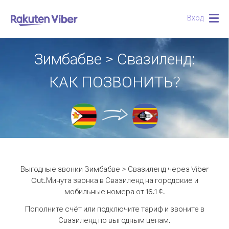
Вход
Togg
navig
Зимбабве > Свазиленд:
КАК ПОЗВОНИТЬ?
Выгодные звонки Зимбабве > Свазиленд через Viber
Out.
Минута звонка в Свазиленд на городские и
мобильные номера от 16.1 ¢.
Пополните счёт или подключите тариф и звоните в
Свазиленд по выгодным ценам.