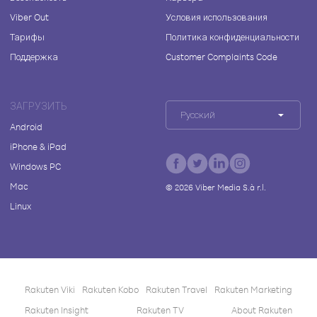
Viber Out
Условия использования
Тарифы
Политика конфиденциальности
Поддержка
Customer Complaints Code
ЗАГРУЗИТЬ
Русский
Android
iPhone & iPad
Windows PC
Mac
©
2026
Viber Media S.à r.l.
Linux
Rakuten Viki
Rakuten Kobo
Rakuten Travel
Rakuten Marketing
Rakuten Insight
Rakuten TV
About Rakuten