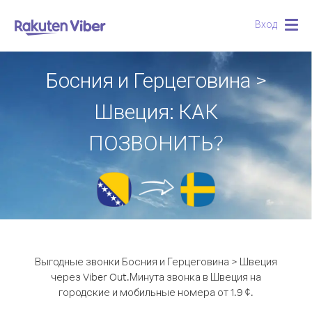
Вход
Togg
navig
Босния и Герцеговина >
Швеция: КАК
ПОЗВОНИТЬ?
Выгодные звонки Босния и Герцеговина > Швеция
через Viber Out.
Минута звонка в Швеция на
городские и мобильные номера от 1.9 ¢.