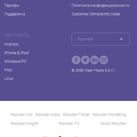
Тарифы
Политика конфиденциальности
Поддержка
Customer Complaints Code
ЗАГРУЗИТЬ
Русский
Android
iPhone & iPad
Windows PC
Mac
©
2026
Viber Media S.à r.l.
Linux
Rakuten Viki
Rakuten Kobo
Rakuten Travel
Rakuten Marketing
Rakuten Insight
Rakuten TV
About Rakuten