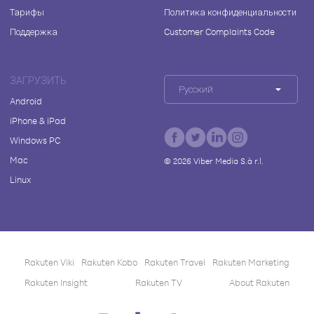
Тарифы
Политика конфиденциальности
Поддержка
Customer Complaints Code
ЗАГРУЗИТЬ
Русский
Android
iPhone & iPad
Windows PC
Mac
©
2026
Viber Media S.à r.l.
Linux
Rakuten Viki
Rakuten Kobo
Rakuten Travel
Rakuten Marketing
Rakuten Insight
Rakuten TV
About Rakuten