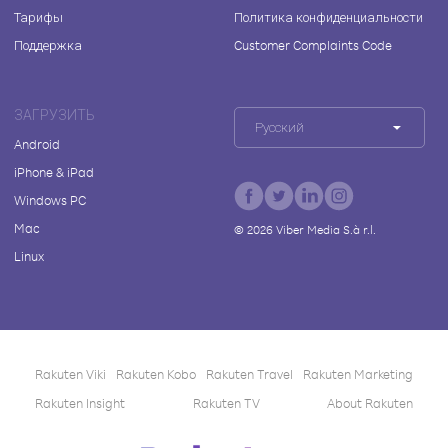
Тарифы
Политика конфиденциальности
Поддержка
Customer Complaints Code
ЗАГРУЗИТЬ
Русский
Android
iPhone & iPad
Windows PC
Mac
©
2026
Viber Media S.à r.l.
Linux
Rakuten Viki
Rakuten Kobo
Rakuten Travel
Rakuten Marketing
Rakuten Insight
Rakuten TV
About Rakuten