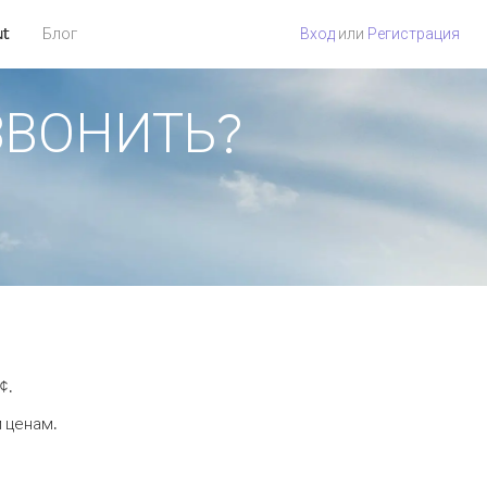
ut
Блог
Вход
или
Регистрация
ОЗВОНИТЬ?
¢.
 ценам.