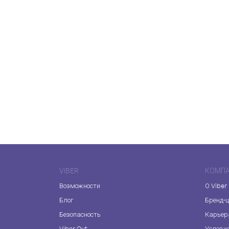
VIBER
КОМП
Возможности
О Viber
Блог
Бренд-
Безопасность
Карьер
Viber Out
Услови