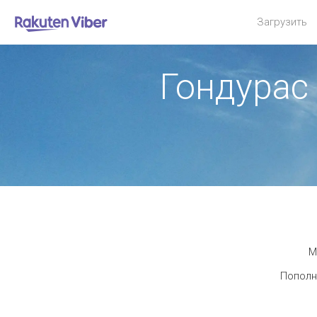
Загрузить
Гондурас
М
Пополн