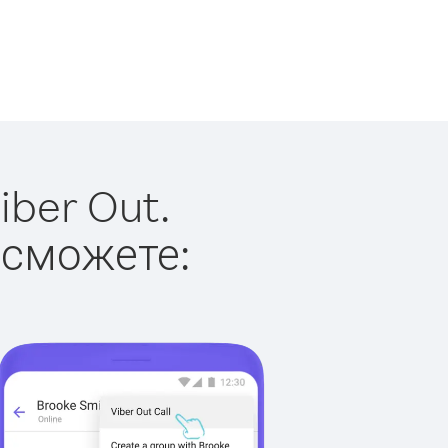
ber Out.
 сможете: