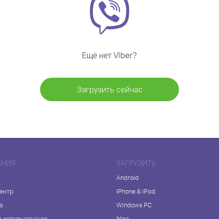
Ещё нет Viber?
Загрузить сейчас
АНИЯ
ЗАГРУЗИТЬ
Android
центр
iPhone & iPad
а
Windows PC
я использования
Mac