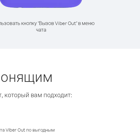
ьзовать кнопку "Вызов Viber Out" в меню
чата
звонящим
т, который вам подходит:
а Viber Out по выгодным