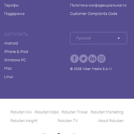
Тарифы
Политика конфиденциальности
Поддержка
Customer Complaints Code
ЗАГРУЗИТЬ
Русский
Android
iPhone & iPad
Windows PC
Mac
©
2026
Viber Media S.à r.l.
Linux
Rakuten Viki
Rakuten Kobo
Rakuten Travel
Rakuten Marketing
Rakuten Insight
Rakuten TV
About Rakuten