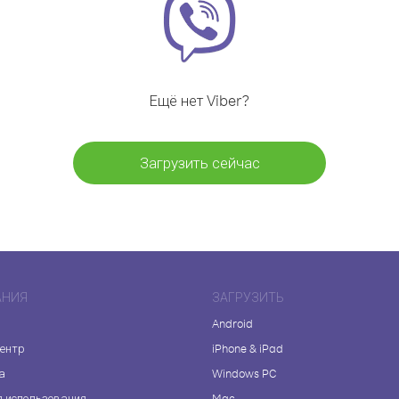
Ещё нет Viber?
Загрузить сейчас
АНИЯ
ЗАГРУЗИТЬ
Android
центр
iPhone & iPad
а
Windows PC
я использования
Mac