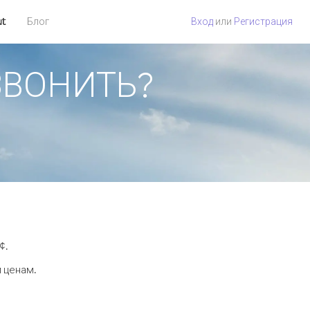
ut
Блог
Вход
или
Регистрация
ЗВОНИТЬ?
¢.
 ценам.