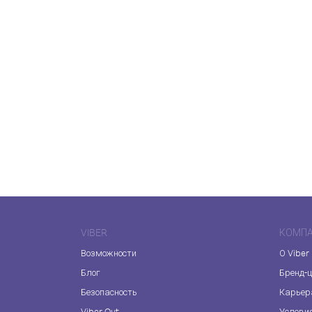
VIBER
КОМП
Возможности
О Viber
Блог
Бренд-
Безопасность
Карьер
Viber Out
Услови