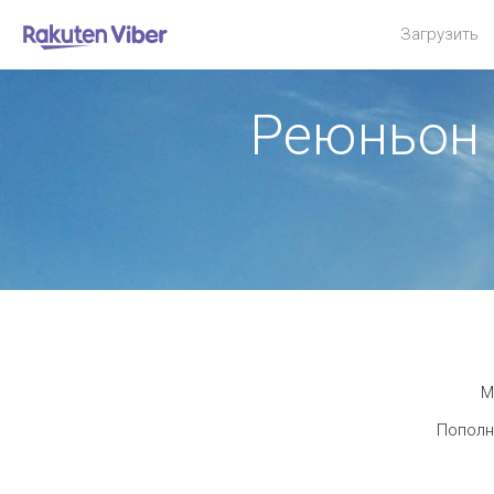
Загрузить
Реюньон
М
Пополн