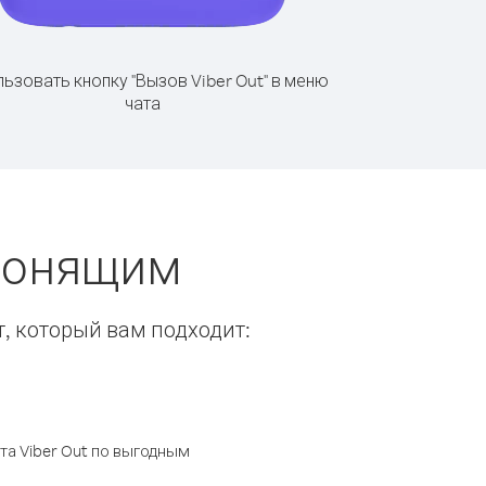
ьзовать кнопку "Вызов Viber Out" в меню
чата
звонящим
т, который вам подходит:
а Viber Out по выгодным