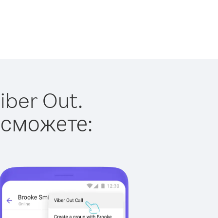
ber Out.
 сможете: