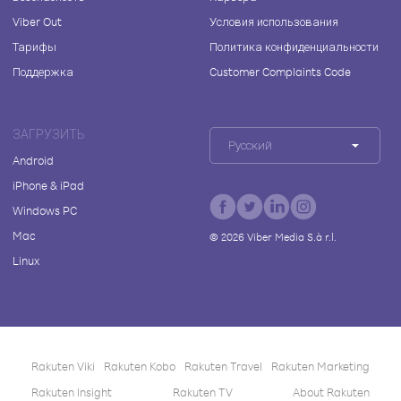
Viber Out
Условия использования
Тарифы
Политика конфиденциальности
Поддержка
Customer Complaints Code
ЗАГРУЗИТЬ
Русский
Android
iPhone & iPad
Windows PC
Mac
©
2026
Viber Media S.à r.l.
Linux
Rakuten Viki
Rakuten Kobo
Rakuten Travel
Rakuten Marketing
Rakuten Insight
Rakuten TV
About Rakuten