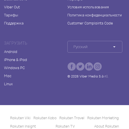
Viber Out
Условия использования
Тарифы
Политика конфиденциальности
Поддержка
Customer Complaints Code
ЗАГРУЗИТЬ
Русский
Android
iPhone & iPad
Windows PC
Mac
©
2026
Viber Media S.à r.l.
Linux
Rakuten Viki
Rakuten Kobo
Rakuten Travel
Rakuten Marketing
Rakuten Insight
Rakuten TV
About Rakuten