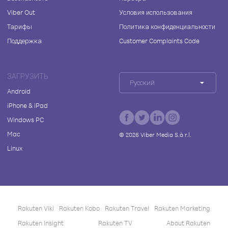
Viber Out
Условия использования
Тарифы
Политика конфиденциальности
Поддержка
Customer Complaints Code
ЗАГРУЗИТЬ
Русский
Android
iPhone & iPad
Windows PC
Mac
©
2026
Viber Media S.à r.l.
Linux
Rakuten Viki
Rakuten Kobo
Rakuten Travel
Rakuten Marketing
Rakuten Insight
Rakuten TV
About Rakuten