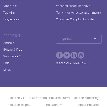
Viber Out
Условия использования
Тарифы
Политика конфиденциальности
Поддержка
Customer Complaints Code
ЗАГРУЗИТЬ
Русский
Android
iPhone & iPad
Windows PC
Mac
©
2026
Viber Media S.à r.l.
Linux
Rakuten Viki
Rakuten Kobo
Rakuten Travel
Rakuten Marketing
Rakuten Insight
Rakuten TV
About Rakuten